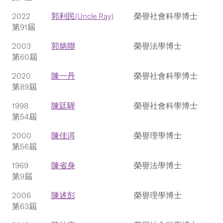
2022
郭利民(Uncle Ray)
榮譽社會科學博士
第91屆
2003
郭炳聯
榮譽法學博士
第60屆
2020
陳一丹
榮譽社會科學博士
第89屆
1998
陳廷驊
榮譽社會科學博士
第54屆
2000
陳佳洱
榮譽理學博士
第56屆
1969
陳省身
榮譽法學博士
第9屆
2006
陳述彭
榮譽理學博士
第63屆