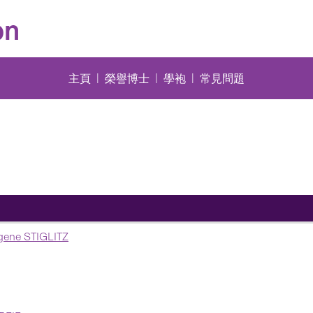
on
主頁
榮譽博士
學袍
常見問題
gene STIGLITZ