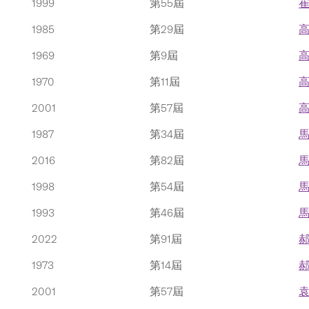
1999
第55屆
1985
第29屆
1969
第9屆
1970
第11屆
2001
第57屆
1987
第34屆
2016
第82屆
1998
第54屆
1993
第46屆
2022
第91屆
1973
第14屆
2001
第57屆