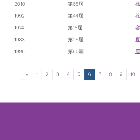
2010
第68屆
1992
第44屆
1974
第15屆
1983
第25屆
1995
第50屆
«
1
2
3
4
5
6
7
8
9
10