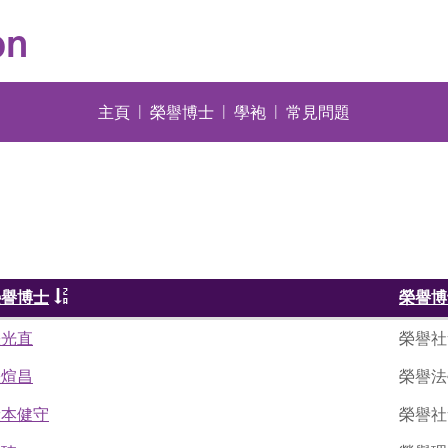
on
主頁
榮譽博士
學袍
常見問題
榮譽博士
榮譽博
張光直
榮譽社
張煊昌
榮譽法
康本健守
榮譽社