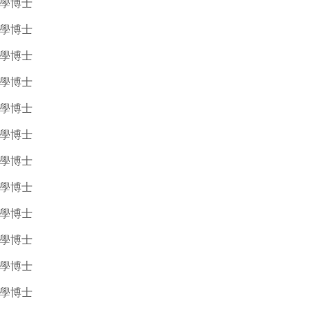
學博士
學博士
學博士
學博士
學博士
學博士
學博士
學博士
學博士
學博士
學博士
學博士